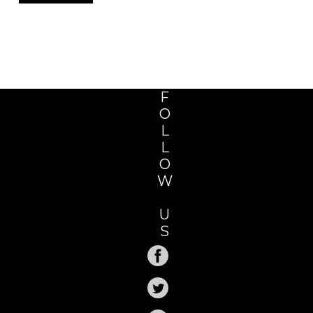
F
O
L
L
O
W
U
S